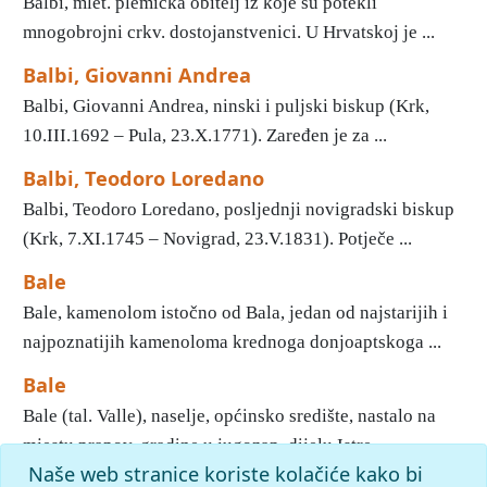
Balbi, mlet. plemićka obitelj iz koje su potekli
mnogobrojni crkv. dostojanstvenici. U Hrvatskoj je ...
Balbi, Giovanni Andrea
Balbi, Giovanni Andrea, ninski i puljski biskup (Krk,
10.III.1692 – Pula, 23.X.1771). Zaređen je za ...
Balbi, Teodoro Loredano
Balbi, Teodoro Loredano, posljednji novigradski biskup
(Krk, 7.XI.1745 – Novigrad, 23.V.1831). Potječe ...
Bale
Bale, kamenolom istočno od Bala, jedan od najstarijih i
najpoznatijih kamenoloma krednoga donjoaptskoga ...
Bale
Bale (tal. Valle), naselje, općinsko središte, nastalo na
mjestu prapov. gradine u jugozap. dijelu Istre ...
Naše web stranice koriste kolačiće kako bi