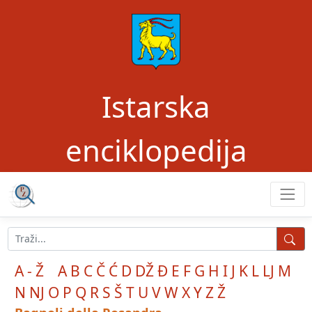
Istarska
enciklopedija
A - Ž
A
B
C
Č
Ć
D
DŽ
Đ
E
F
G
H
I
J
K
L
LJ
M
N
NJ
O
P
Q
R
S
Š
T
U
V
W
X
Y
Z
Ž