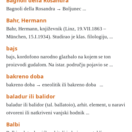
Bagnoli della Rosandra
Bagnoli della Rosandra → Boljunec ...
Bahr, Hermann
Bahr, Hermann, književnik (Linz, 19.VII.1863 –
München, 15.I.1934). Studirao je klas. filologiju, ...
bajs
bajs, kordofono narodno glazbalo na kojem se ton
proizvodi gudalom. Na istar. području pojavio se ...
bakreno doba
bakreno doba → eneolitik ili bakreno doba ...
baladur ili balidor
baladur ili balidor (tal. ballatoio), arhit. element, u naravi
otvoreni ili natkriveni vanjski hodnik ...
Balbi