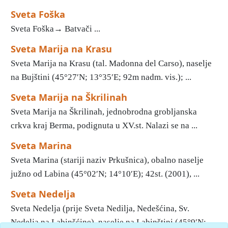
Sveta Foška
Sveta Foška→ Batvači ...
Sveta Marija na Krasu
Sveta Marija na Krasu (tal. Madonna del Carso), naselje
na Bujštini (45°27′N; 13°35′E; 92m nadm. vis.); ...
Sveta Marija na Škrilinah
Sveta Marija na Škrilinah, jednobrodna grobljanska
crkva kraj Berma, podignuta u XV.st. Nalazi se na ...
Sveta Marina
Sveta Marina (stariji naziv Prkušnica), obalno naselje
južno od Labina (45°02′N; 14°10′E); 42st. (2001), ...
Sveta Nedelja
Sveta Nedelja (prije Sveta Nedilja, Nedešćina, Sv.
Nedelja na Labinšćine), naselje na Labinštini (45°9′N; ...