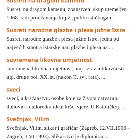
Susreti na dragom kamenu
Susreti na dragom kamenu, znanstveni skup utemeljen
1968. radi proučavanja knjiž., publicističkoga i ...
Susreti narodne glazbe i plesa južne Istre
Susreti narodne glazbe i plesa južne Istre, jedna od
najvećih smotra istarske nar. glazbe i plesa na ...
suvremena likovna umjetnost
suvremena likovna umjetnost, umj. izraz u likovnosti
ugl. druge pol. XX. st. (nakon II. svj. rata). ...
sveci
sveci, u kršćanstvu, osobe koje za života ostvaruju
duhovni i ćudoredni ideal kršć. vjere. U Katoličkoj ...
Svečnjak, Vilim
Svečnjak, Vilim, slikar i grafičar (Zagreb, 12.VII.1906 –
Zagreb, 3.VI.1993). Slikarstvo je diplomirao ...