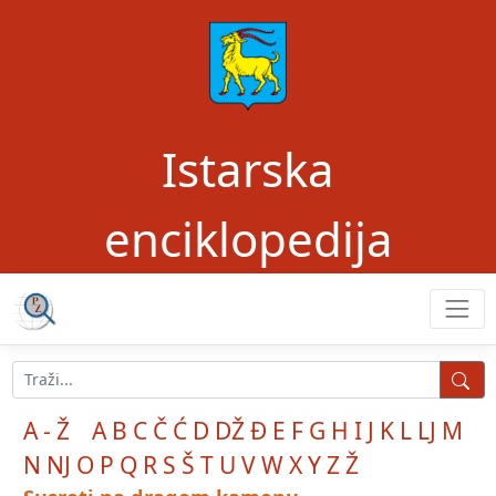
Istarska
enciklopedija
A - Ž
A
B
C
Č
Ć
D
DŽ
Đ
E
F
G
H
I
J
K
L
LJ
M
N
NJ
O
P
Q
R
S
Š
T
U
V
W
X
Y
Z
Ž