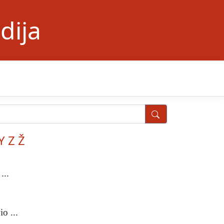
dija
Y
Z
Ž
...
o ...