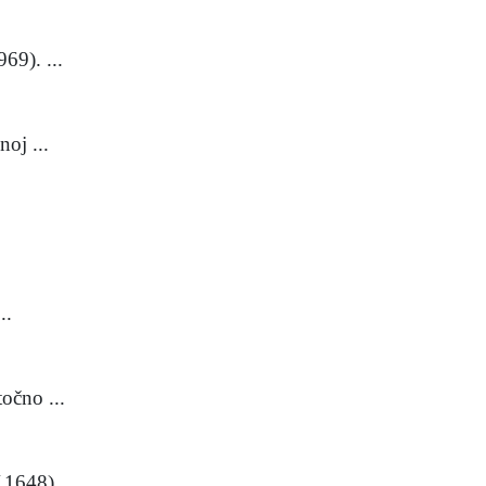
69). ...
oj ...
..
očno ...
1648). ...