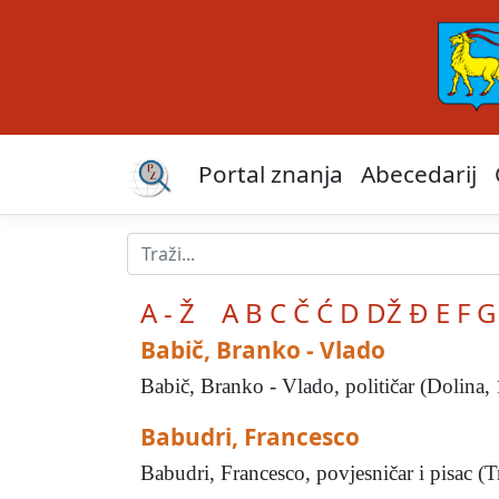
Portal znanja
Abecedarij
A - Ž
A
B
C
Č
Ć
D
DŽ
Đ
E
F
G
Babič, Branko - Vlado
Babič, Branko - Vlado, političar (Dolina, 
Babudri, Francesco
Babudri, Francesco, povjesničar i pisac (Tr