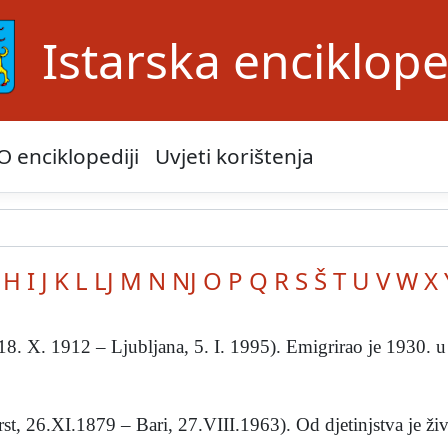
Istarska enciklope
O enciklopediji
Uvjeti korištenja
H
I
J
K
L
LJ
M
N
NJ
O
P
Q
R
S
Š
T
U
V
W
X
18. X. 1912 – Ljubljana, 5. I. 1995). Emigrirao je 1930. u 
st, 26.XI.1879 – Bari, 27.VIII.1963). Od djetinjstva je živi