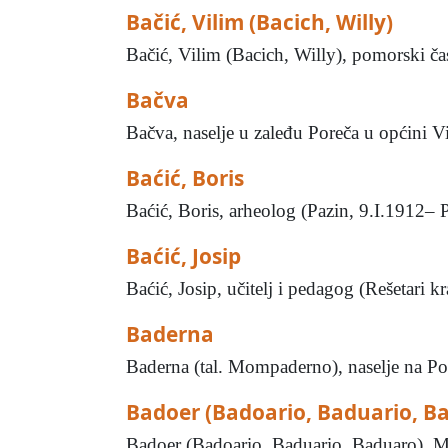
Bačić, Vilim (Bacich, Willy)
Bačić, Vilim (Bacich, Willy), pomorski čas
Bačva
Bačva, naselje u zaleđu Poreča u općini V
Baćić, Boris
Baćić, Boris, arheolog (Pazin, 9.I.1912– Pu
Baćić, Josip
Baćić, Josip, učitelj i pedagog (Rešetari k
Baderna
Baderna (tal. Mompaderno), naselje na Po
Badoer (Badoario, Baduario, B
Badoer (Badoario, Baduario, Baduaro), Mar