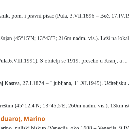
nik, pom. i pravni pisac (Pula, 3.VII.1896 – Beč, 17.IV.19
išnjan (45°15′N; 13°43′E; 216m nadm. vis.). Leži na lokaln
la,6.VIII.1991). S obitelji se 1919. preselio u Kranj, a ...
raj Kastva, 27.I.1874 – Ljubljana, 11.XI.1945). Učiteljsku .
reštini (45°12,4′N; 13°45,5′E; 260m nadm. vis.), 13km ist
aduaro), Marino
ino, puljski biskup (Venecija, oko 1608 – Venecija, 9.IV.