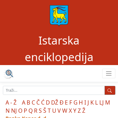
Istarska
enciklopedija
A - Ž
A
B
C
Č
Ć
D
DŽ
Đ
E
F
G
H
I
J
K
L
LJ
M
N
NJ
O
P
Q
R
S
Š
T
U
V
W
X
Y
Z
Ž