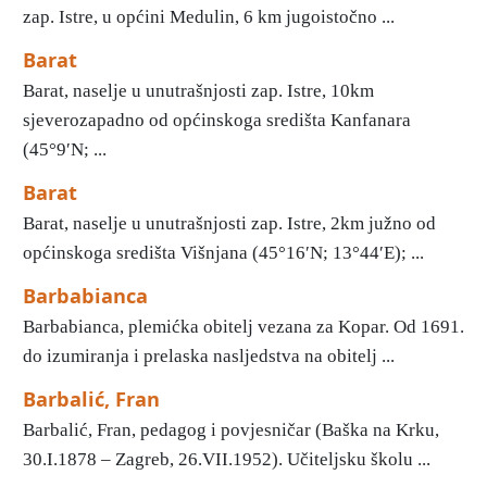
zap. Istre, u općini Medulin, 6 km jugoistočno ...
Barat
Barat, naselje u unutrašnjosti zap. Istre, 10km
sjeverozapadno od općinskoga središta Kanfanara
(45°9′N; ...
Barat
Barat, naselje u unutrašnjosti zap. Istre, 2km južno od
općinskoga središta Višnjana (45°16′N; 13°44′E); ...
Barbabianca
Barbabianca, plemićka obitelj vezana za Kopar. Od 1691.
do izumiranja i prelaska nasljedstva na obitelj ...
Barbalić, Fran
Barbalić, Fran, pedagog i povjesničar (Baška na Krku,
30.I.1878 – Zagreb, 26.VII.1952). Učiteljsku školu ...