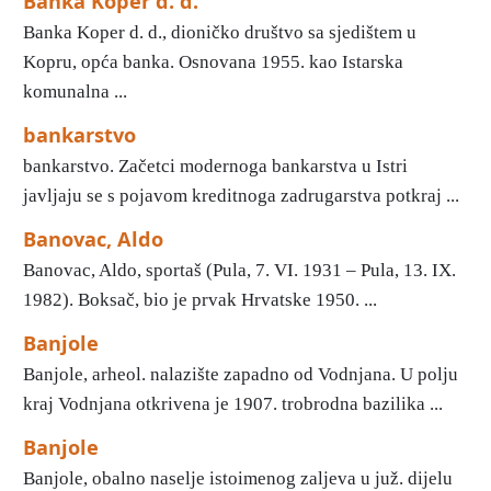
Banka Koper d. d.
Banka Koper d. d., dioničko društvo sa sjedištem u
Kopru, opća banka. Osnovana 1955. kao Istarska
komunalna ...
bankarstvo
bankarstvo. Začetci modernoga bankarstva u Istri
javljaju se s pojavom kreditnoga zadrugarstva potkraj ...
Banovac, Aldo
Banovac, Aldo, sportaš (Pula, 7. VI. 1931 – Pula, 13. IX.
1982). Boksač, bio je prvak Hrvatske 1950. ...
Banjole
Banjole, arheol. nalazište zapadno od Vodnjana. U polju
kraj Vodnjana otkrivena je 1907. trobrodna bazilika ...
Banjole
Banjole, obalno naselje istoimenog zaljeva u juž. dijelu