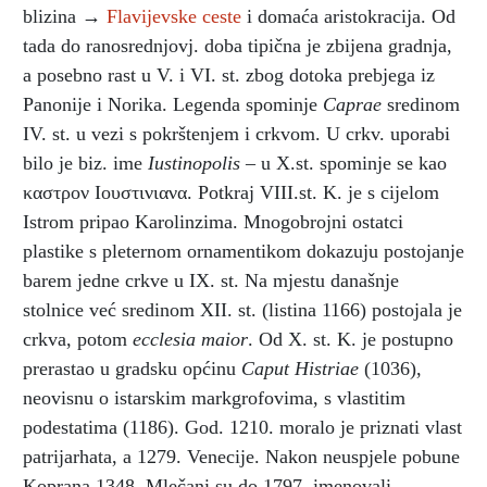
blizina →
Flavijevske ceste
i domaća aristokracija. Od
tada do ranosrednjovj. doba tipična je zbijena gradnja,
a posebno rast u V. i VI. st. zbog dotoka prebjega iz
Panonije i Norika. Legenda spominje
Caprae
sredinom
IV. st. u vezi s pokrštenjem i crkvom. U crkv. uporabi
bilo je biz. ime
Iustinopolis
– u X.st. spominje se kao
καστρον Іουστινιανα.
Potkraj VIII.st. K. je s cijelom
Istrom pripao Karolinzima. Mnogobrojni ostatci
plastike s pleternom ornamentikom dokazuju postojanje
barem jedne crkve u IX. st. Na mjestu današnje
stolnice već sredinom XII. st. (listina 1166) postojala je
crkva, potom
ecclesia maior
. Od X. st. K. je postupno
prerastao u gradsku općinu
Caput Histriae
(1036),
neovisnu o istarskim markgrofovima, s vlastitim
podestatima (1186). God. 1210. moralo je priznati vlast
patrijarhata, a 1279. Venecije. Nakon neuspjele pobune
Koprana 1348. Mlečani su do 1797. imenovali