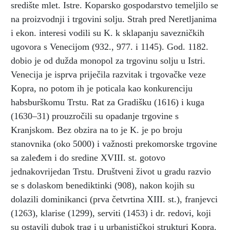
središte mlet. Istre. Koparsko gospodarstvo temeljilo se
na proizvodnji i trgovini solju. Strah pred Neretljanima
i ekon. interesi vodili su K. k sklapanju savezničkih
ugovora s Venecijom (932., 977. i 1145). God. 1182.
dobio je od dužda monopol za trgovinu solju u Istri.
Venecija je isprva priječila razvitak i trgovačke veze
Kopra, no potom ih je poticala kao konkurenciju
habsburškomu Trstu. Rat za Gradišku (1616) i kuga
(1630–31) prouzročili su opadanje trgovine s
Kranjskom. Bez obzira na to je K. je po broju
stanovnika (oko 5000) i važnosti prekomorske trgovine
sa zaleđem i do sredine XVIII. st. gotovo
jednakovrijedan Trstu. Društveni život u gradu razvio
se s dolaskom benediktinki (908), nakon kojih su
dolazili dominikanci (prva četvrtina XIII. st.), franjevci
(1263), klarise (1299), serviti (1453) i dr. redovi, koji
su ostavili dubok trag i u urbanističkoj strukturi Kopra.