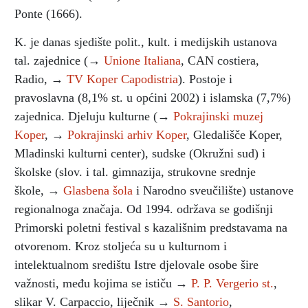
Ponte (1666).
K. je danas sjedište polit., kult. i medijskih ustanova
tal. zajednice (→
Unione Italiana
, CAN costiera,
Radio, →
TV Koper Capodistria
). Postoje i
pravoslavna (8,1% st. u općini 2002) i islamska (7,7%)
zajednica. Djeluju kulturne (→
Pokrajinski muzej
Koper
, →
Pokrajinski arhiv Koper
, Gledališče Koper,
Mladinski kulturni center), sudske (Okružni sud) i
školske (slov. i tal. gimnazija, strukovne srednje
škole, →
Glasbena šola
i Narodno sveučilište) ustanove
regionalnoga značaja. Od 1994. održava se godišnji
Primorski poletni festival s kazališnim predstavama na
otvorenom. Kroz stoljeća su u kulturnom i
intelektualnom središtu Istre djelovale osobe šire
važnosti, među kojima se ističu →
P. P. Vergerio st.
,
slikar V. Carpaccio, liječnik →
S. Santorio
,