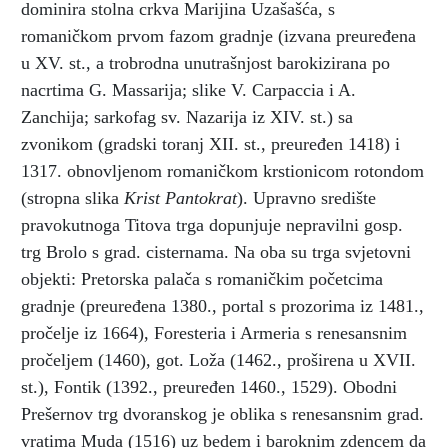
dominira stolna crkva Marijina Uzašašća, s
romaničkom prvom fazom gradnje (izvana preuređena
u XV. st., a trobrodna unutrašnjost barokizirana po
nacrtima G. Massarija; slike V. Carpaccia i A.
Zanchija; sarkofag sv. Nazarija iz XIV. st.) sa
zvonikom (gradski toranj XII. st., preuređen 1418) i
1317. obnovljenom romaničkom krstionicom rotondom
(stropna slika
Krist Pantokrat
). Upravno središte
pravokutnoga Titova trga dopunjuje nepravilni gosp.
trg Brolo s grad. cisternama. Na oba su trga svjetovni
objekti: Pretorska palača s romaničkim početcima
gradnje (preuređena 1380., portal s prozorima iz 1481.,
pročelje iz 1664), Foresteria i Armeria s renesansnim
pročeljem (1460), got. Loža (1462., proširena u XVII.
st.), Fontik (1392., preuređen 1460., 1529). Obodni
Prešernov trg dvoranskog je oblika s renesansnim grad.
vratima Muda (1516) uz bedem i baroknim zdencem da