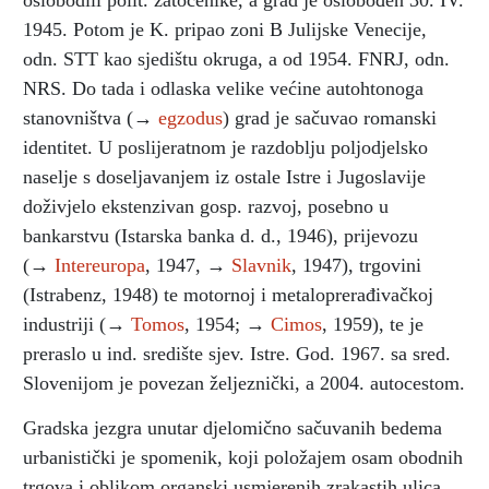
1945. Potom je K. pripao zoni B Julijske Venecije,
odn. STT kao sjedištu okruga, a od 1954. FNRJ, odn.
NRS. Do tada i odlaska velike većine autohtonoga
stanovništva (→
egzodus
) grad je sačuvao romanski
identitet. U poslijeratnom je razdoblju poljodjelsko
naselje s doseljavanjem iz ostale Istre i Jugoslavije
doživjelo ekstenzivan gosp. razvoj, posebno u
bankarstvu (Istarska banka d. d., 1946), prijevozu
(→
Intereuropa
, 1947, →
Slavnik
, 1947), trgovini
(Istrabenz, 1948) te motornoj i metaloprerađivačkoj
industriji (→
Tomos
, 1954; →
Cimos
, 1959), te je
preraslo u ind. središte sjev. Istre. God. 1967. sa sred.
Slovenijom je povezan željeznički, a 2004. autocestom.
Gradska jezgra unutar djelomično sačuvanih bedema
urbanistički je spomenik, koji položajem osam obodnih
trgova i oblikom organski usmjerenih zrakastih ulica