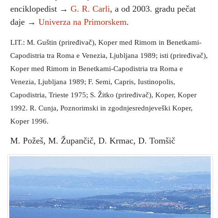
enciklopedist →
G. R. Carli
, a od 2003. gradu pečat
daje →
Univerza na Primorskem
.
LIT.: M. Guštin (priređivač), Koper med Rimom in Benetkami-
Capodistria tra Roma e Venezia, Ljubljana 1989; isti (priređivač),
Koper med Rimom in Benetkami-Capodistria tra Roma e
Venezia, Ljubljana 1989; F. Semi, Capris, Iustinopolis,
Capodistria, Trieste 1975; S. Žitko (priređivač), Koper, Koper
1992. R. Cunja, Poznorimski in zgodnjesrednjeveški Koper,
Koper 1996.
M. Požeš, M. Župančič, D. Krmac, D. Tomšič