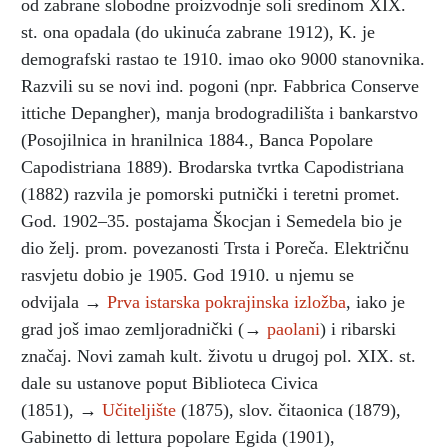
od zabrane slobodne proizvodnje soli sredinom XIX.
st. ona opadala (do ukinuća zabrane 1912), K. je
demografski rastao te 1910. imao oko 9000 stanovnika.
Razvili su se novi ind. pogoni (npr. Fabbrica Conserve
ittiche Depangher), manja brodogradilišta i bankarstvo
(Posojilnica in hranilnica 1884., Banca Popolare
Capodistriana 1889). Brodarska tvrtka Capodistriana
(1882) razvila je pomorski putnički i teretni promet.
God. 1902–35. postajama Škocjan i Semedela bio je
dio želj. prom. povezanosti Trsta i Poreča. Električnu
rasvjetu dobio je 1905. God 1910. u njemu se
odvijala →
Prva istarska pokrajinska izložba
, iako je
grad još imao zemljoradnički (→
paolani
) i ribarski
značaj. Novi zamah kult. životu u drugoj pol. XIX. st.
dale su ustanove poput Biblioteca Civica
(1851), →
Učiteljište
(1875), slov. čitaonica (1879),
Gabinetto di lettura popolare Egida (1901),