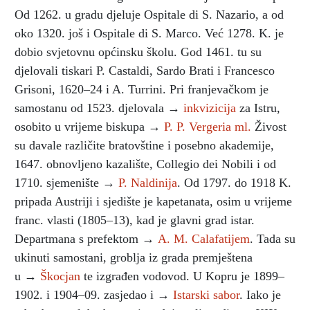
Od 1262. u gradu djeluje Ospitale di S. Nazario, a od
oko 1320. još i Ospitale di S. Marco. Već 1278. K. je
dobio svjetovnu općinsku školu. God 1461. tu su
djelovali tiskari P. Castaldi, Sardo Brati i Francesco
Grisoni, 1620–24 i A. Turrini. Pri franjevačkom je
samostanu od 1523. djelovala →
inkvizicija
za Istru,
osobito u vrijeme biskupa →
P. P. Vergeria ml.
Živost
su davale različite bratovštine i posebno akademije,
1647. obnovljeno kazalište, Collegio dei Nobili i od
1710. sjemenište →
P. Naldinija
. Od 1797. do 1918 K.
pripada Austriji i sjedište je kapetanata, osim u vrijeme
franc. vlasti (1805–13), kad je glavni grad istar.
Departmana s prefektom →
A. M. Calafatijem
. Tada su
ukinuti samostani, groblja iz grada premještena
u →
Škocjan
te izgrađen vodovod. U Kopru je 1899–
1902. i 1904–09. zasjedao i →
Istarski sabor
. Iako je