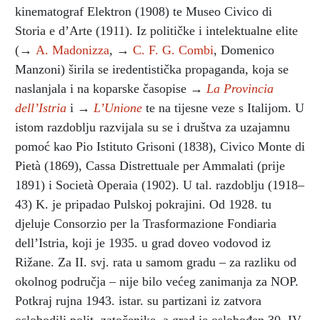
kinematograf Elektron (1908) te Museo Civico di
Storia e d’Arte (1911). Iz političke i intelektualne elite
(→
A. Madonizza
, →
C. F. G. Combi
, Domenico
Manzoni) širila se iredentistička propaganda, koja se
naslanjala i na koparske časopise →
La Provincia
dell’Istria
i →
L’Unione
te na tijesne veze s Italijom. U
istom razdoblju razvijala su se i društva za uzajamnu
pomoć kao Pio Istituto Grisoni (1838), Civico Monte di
Pietà (1869), Cassa Distrettuale per Ammalati (prije
1891) i Società Operaia (1902). U tal. razdoblju (1918–
43) K. je pripadao Pulskoj pokrajini. Od 1928. tu
djeluje Consorzio per la Trasformazione Fondiaria
dell’Istria, koji je 1935. u grad doveo vodovod iz
Rižane. Za II. svj. rata u samom gradu – za razliku od
okolnog područja – nije bilo većeg zanimanja za NOP.
Potkraj rujna 1943. istar. su partizani iz zatvora
oslobodili polit. zatočenike, a grad je oslobođen 30. IV.