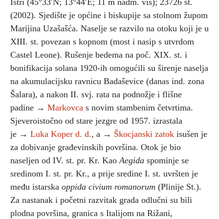
Istri (45°33′N; 13°44′E; 11 m nadm. vis); 23726 st.
(2002). Sjedište je općine i biskupije sa stolnom župom
Marijina Uzašašća. Naselje se razvilo na otoku koji je u
XIII. st. povezan s kopnom (most i nasip s utvrdom
Castel Leone). Rušenje bedema na poč. XIX. st. i
bonifikacija solana 1920-ih omogućili su širenje naselja
na akumulacijsku ravnicu Badaševice (danas ind. zona
Šalara), a nakon II. svj. rata na podnožje i flišne
padine →
Markovca
s novim stambenim četvrtima.
Sjeveroistočno od stare jezgre od 1957. izrastala
je →
Luka Koper d. d.
, a →
Škocjanski zatok
isušen je
za dobivanje građevinskih površina. Otok je bio
naseljen od IV. st. pr. Kr. Kao
Aegida
spominje se
sredinom I. st. pr. Kr., a prije sredine I. st. uvršten je
među istarska
oppida civium romanorum
(Plinije St.).
Za nastanak i početni razvitak grada odlučni su bili
plodna površina, granica s Italijom na Rižani,