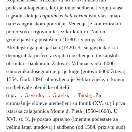
podestata-kapetana, koji je imao sudbenu i vojnu vlast
u gradu, dok je
capitaneus Sclavorum
istu vlast imao
na izvangradskom području. Venecija je kontrolirala i
pomorstvo i trgovinu te jezik i kulturu. Nakon
genovljanskog pustošenja (1380) i s propašću
Akvilejskoga patrijarhata (1420) K. se gospodarski i
demografski počeo razvijati (doseljenjem toskanskih
obrtnika i bankara te Židova). Vrhunac s oko 8000
stanovnika dosegnuo je prije kuge (gotovo 6000 žrtava)
1554. God. 1394. obnovljeno je Veliko vijeće, u kojem
su djelovale plemićke obitelji
(npr. →
Gavardo
, →
Gravisi
, →
Tarsia
). Za
siromašnije slojeve utemeljeni su fontik (XV. st.) i prva
istarska zalagaonica Monte di Pietà (1550–1608). U
XVI. st. K. je postao upravno (imenuje podestate za
većinu istar. gradova) i sudbeno (od 1584. prizivni sud)