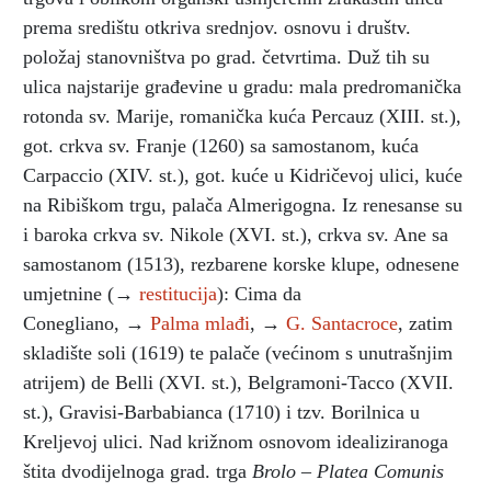
prema središtu otkriva srednjov. osnovu i društv.
položaj stanovništva po grad. četvrtima. Duž tih su
ulica najstarije građevine u gradu: mala predromanička
rotonda sv. Marije, romanička kuća Percauz (XIII. st.),
got. crkva sv. Franje (1260) sa samostanom, kuća
Carpaccio (XIV. st.), got. kuće u Kidričevoj ulici, kuće
na Ribiškom trgu, palača Almerigogna. Iz renesanse su
i baroka crkva sv. Nikole (XVI. st.), crkva sv. Ane sa
samostanom (1513), rezbarene korske klupe, odnesene
umjetnine (→
restitucija
): Cima da
Conegliano, →
Palma mlađi
, →
G. Santacroce
, zatim
skladište soli (1619) te palače (većinom s unutrašnjim
atrijem) de Belli (XVI. st.), Belgramoni-Tacco (XVII.
st.), Gravisi-Barbabianca (1710) i tzv. Borilnica u
Kreljevoj ulici. Nad križnom osnovom idealiziranoga
štita dvodijelnoga grad. trga
Brolo – Platea Comunis